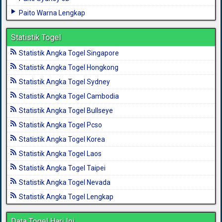
Paito Warna Lengkap
Statistik Togel
Statistik Angka Togel Singapore
Statistik Angka Togel Hongkong
Statistik Angka Togel Sydney
Statistik Angka Togel Cambodia
Statistik Angka Togel Bullseye
Statistik Angka Togel Pcso
Statistik Angka Togel Korea
Statistik Angka Togel Laos
Statistik Angka Togel Taipei
Statistik Angka Togel Nevada
Statistik Angka Togel Lengkap
Data Togel Hari Ini