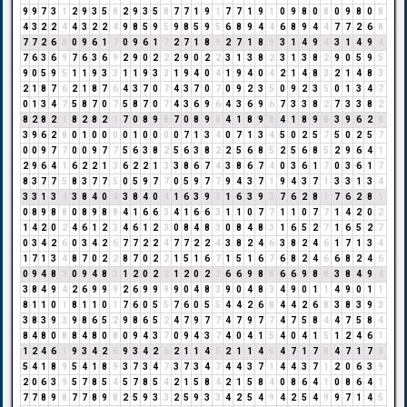
9
9
7
3
1
2
9
3
5
8
2
9
3
5
8
7
7
1
9
1
7
7
1
9
1
0
9
8
0
8
0
9
8
0
8
4
3
2
2
4
4
3
2
2
4
9
8
5
9
5
9
8
5
9
5
6
8
9
4
4
6
8
9
4
4
7
7
2
6
8
7
7
2
6
8
0
9
6
1
7
0
9
6
1
7
2
7
1
8
9
2
7
1
8
9
3
1
4
9
4
3
1
4
9
4
7
6
3
6
9
7
6
3
6
9
2
9
0
2
2
2
9
0
2
2
3
1
3
8
2
3
1
3
8
2
9
0
5
9
5
9
0
5
9
5
1
1
9
3
3
1
1
9
3
3
1
9
4
0
4
1
9
4
0
4
2
1
4
8
3
2
1
4
8
3
2
1
8
7
6
2
1
8
7
6
4
3
7
0
7
4
3
7
0
7
0
9
2
3
5
0
9
2
3
5
0
1
3
4
7
0
1
3
4
7
5
8
7
0
7
5
8
7
0
7
4
3
6
9
6
4
3
6
9
6
7
3
3
8
2
7
3
3
8
2
8
2
8
2
1
8
2
8
2
1
7
0
8
9
8
7
0
8
9
8
4
1
8
9
8
4
1
8
9
8
3
9
6
2
8
3
9
6
2
8
0
1
0
0
0
0
1
0
0
0
0
7
1
3
4
0
7
1
3
4
5
0
2
5
7
5
0
2
5
7
0
0
9
7
7
0
0
9
7
7
5
6
3
8
2
5
6
3
8
2
2
5
6
8
5
2
5
6
8
5
2
9
6
4
1
2
9
6
4
1
6
2
2
1
3
6
2
2
1
3
3
8
6
7
4
3
8
6
7
4
0
3
6
1
7
0
3
6
1
7
8
3
7
7
5
8
3
7
7
5
0
5
9
7
7
0
5
9
7
7
9
4
3
7
1
9
4
3
7
1
3
3
1
3
4
3
3
1
3
4
3
8
4
0
4
3
8
4
0
4
1
6
3
9
3
1
6
3
9
3
7
6
2
8
1
7
6
2
8
1
0
8
9
8
8
0
8
9
8
8
4
1
6
6
3
4
1
6
6
3
1
1
0
7
7
1
1
0
7
7
1
4
2
0
2
1
4
2
0
2
4
6
1
2
3
4
6
1
2
3
0
8
4
8
3
0
8
4
8
3
1
6
5
2
7
1
6
5
2
7
0
3
4
2
6
0
3
4
2
6
7
7
2
2
4
7
7
2
2
4
3
8
2
4
6
3
8
2
4
6
1
7
1
3
4
1
7
1
3
4
8
7
0
2
2
8
7
0
2
2
1
5
1
6
7
1
5
1
6
7
6
8
2
4
6
6
8
2
4
6
0
9
4
8
3
0
9
4
8
3
1
2
0
2
2
1
2
0
2
2
6
6
9
8
8
6
6
9
8
8
3
8
4
9
4
3
8
4
9
4
2
6
9
9
9
2
6
9
9
9
9
0
4
8
3
9
0
4
8
3
4
9
0
1
1
4
9
0
1
1
8
1
1
0
1
8
1
1
0
1
7
6
0
5
5
7
6
0
5
5
4
4
2
6
8
4
4
2
6
8
3
8
3
9
3
3
8
3
9
3
9
8
6
5
2
9
8
6
5
2
4
7
9
7
7
4
7
9
7
7
4
7
5
8
4
4
7
5
8
4
8
4
8
0
8
8
4
8
0
8
0
9
4
3
7
0
9
4
3
7
4
0
4
1
5
4
0
4
1
5
1
2
4
6
1
1
2
4
6
1
9
3
4
2
6
9
3
4
2
6
2
1
1
4
5
2
1
1
4
5
4
7
1
7
8
4
7
1
7
8
5
4
1
8
9
5
4
1
8
9
3
7
3
4
7
3
7
3
4
7
4
4
3
7
1
4
4
3
7
1
2
0
6
3
9
2
0
6
3
9
5
7
8
5
4
5
7
8
5
4
2
1
5
8
4
2
1
5
8
4
0
8
6
4
1
0
8
6
4
1
7
7
8
9
8
7
7
8
9
8
2
5
9
3
3
2
5
9
3
3
4
2
5
4
9
4
2
5
4
9
9
7
1
4
5