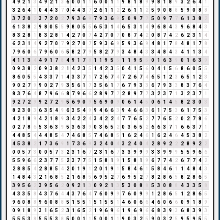
4
9
2
1
3
4
9
2
1
3
6
0
0
1
1
6
0
0
1
1
9
8
1
8
9
9
8
1
8
9
3
2
6
4
1
3
2
6
4
1
0
4
4
3
7
0
4
4
3
7
2
6
1
1
2
2
6
1
1
2
5
9
0
8
8
5
9
0
8
8
3
7
2
0
2
3
7
2
0
2
7
9
3
6
9
7
9
3
6
9
5
0
9
7
7
5
0
9
7
7
6
1
3
8
2
6
1
3
8
2
9
8
0
5
5
9
8
0
5
5
6
5
3
1
4
6
5
3
1
4
9
6
8
4
3
9
6
8
4
3
8
3
2
8
1
8
3
2
8
1
4
2
7
0
7
4
2
7
0
7
0
8
7
4
2
0
8
7
4
2
6
2
3
1
4
6
2
3
1
4
9
2
7
0
7
9
2
7
0
7
5
9
3
6
9
5
9
3
6
9
4
8
1
7
8
4
8
1
7
8
7
9
6
0
6
7
9
6
0
6
5
8
2
7
9
5
8
2
7
9
3
4
8
4
3
3
4
8
4
3
4
1
1
3
4
4
1
1
3
4
4
9
1
7
8
4
9
1
7
8
1
1
9
5
5
1
1
9
5
5
0
1
6
3
9
0
1
6
3
9
0
9
3
8
2
0
9
3
8
2
1
4
2
3
5
1
4
2
3
5
0
4
1
5
6
0
4
1
5
6
8
6
0
5
5
8
6
0
5
5
4
3
3
7
1
4
3
3
7
1
7
2
6
7
4
7
2
6
7
4
6
5
1
2
3
6
5
1
2
3
9
0
2
7
9
9
0
2
7
9
3
5
6
1
7
3
5
6
1
7
6
7
9
3
3
6
7
9
3
3
8
3
7
6
4
8
3
7
6
4
8
7
9
6
6
8
7
9
6
6
2
8
9
7
7
2
8
9
7
7
3
2
3
7
1
3
2
3
7
1
9
2
7
2
9
9
2
7
2
9
5
6
9
0
9
5
6
9
0
9
0
6
1
4
5
0
6
1
4
5
8
2
3
0
3
8
2
3
0
3
6
3
5
4
9
6
3
5
4
9
9
4
6
6
3
9
4
6
6
3
6
1
7
5
3
6
1
7
5
3
4
2
1
8
9
4
2
1
8
9
3
4
2
2
4
3
4
2
2
4
7
7
6
5
2
7
7
6
5
2
0
2
7
8
6
0
2
7
8
6
5
3
6
3
9
5
3
6
3
9
0
3
6
5
2
0
3
6
5
2
6
6
3
7
1
6
6
3
7
1
4
4
8
5
4
4
4
8
5
4
7
4
6
8
5
7
4
6
8
5
1
6
2
4
6
1
6
2
4
6
4
5
3
8
2
4
5
3
8
2
1
7
3
6
9
1
7
3
6
9
3
2
4
0
4
3
2
4
0
4
2
8
9
2
2
2
8
9
2
2
0
0
5
7
3
0
0
5
7
3
2
3
1
6
7
2
3
1
6
7
3
3
9
9
9
3
3
9
9
9
5
5
9
6
6
5
5
9
6
6
2
3
7
7
5
2
3
7
7
5
1
5
8
1
9
1
5
8
1
9
6
7
7
4
2
6
7
7
4
2
2
8
8
5
4
2
8
8
5
4
2
0
1
9
1
2
0
1
9
1
5
8
4
6
1
5
8
4
6
1
1
4
8
4
3
1
4
8
4
3
2
1
6
8
5
2
1
6
8
5
6
9
5
2
7
6
9
5
2
7
8
2
8
6
5
8
2
8
6
5
3
9
5
6
2
3
9
5
6
2
0
9
2
1
3
0
9
2
1
3
5
3
0
8
8
5
3
0
8
8
4
3
3
5
8
4
3
3
5
8
4
3
7
6
4
4
3
7
6
4
7
6
0
9
9
7
6
0
9
9
1
2
8
6
5
1
2
8
6
5
9
6
0
8
8
9
6
0
8
8
5
1
5
5
1
5
1
5
5
1
4
6
0
6
6
4
6
0
6
6
0
9
1
8
9
0
9
1
8
9
3
1
6
5
2
3
1
6
5
2
1
9
6
9
6
1
9
6
9
6
6
8
3
9
3
6
8
3
9
3
5
5
5
3
8
5
5
5
3
8
5
0
0
1
1
5
0
0
1
1
9
0
3
2
5
9
0
3
2
5
9
5
9
5
5