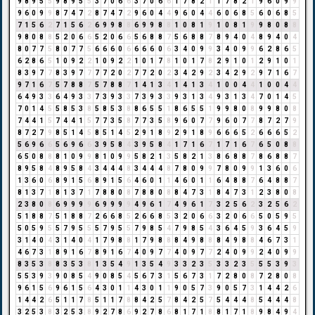
9
8
9
5
5
9
8
9
5
5
3
7
0
6
6
3
7
0
6
6
1
7
8
2
1
1
7
8
2
1
9
6
0
9
9
9
6
0
9
9
8
7
4
7
2
8
7
4
7
2
9
6
0
4
4
9
6
0
4
4
6
0
6
8
5
6
0
6
8
5
7
1
5
6
2
7
1
5
6
2
6
9
9
8
8
6
9
9
8
8
1
0
8
1
9
1
0
8
1
9
9
8
0
8
8
9
8
0
8
8
5
2
0
6
6
5
2
0
6
6
5
6
8
8
7
5
6
8
8
7
8
9
4
0
4
8
9
4
0
4
8
0
7
7
5
8
0
7
7
5
6
6
6
0
6
6
6
6
0
6
3
4
0
9
9
3
4
0
9
9
6
2
8
6
5
6
2
8
6
5
1
0
9
2
2
1
0
9
2
2
1
0
1
7
8
1
0
1
7
8
2
9
1
0
1
2
9
1
0
1
8
3
9
7
7
8
3
9
7
7
7
7
2
0
2
7
7
2
0
2
3
4
2
9
2
3
4
2
9
2
9
7
1
6
7
9
7
1
6
7
5
7
8
8
7
5
7
8
8
7
1
4
1
3
4
1
4
1
3
4
1
0
0
4
4
1
0
0
4
4
6
4
9
3
3
6
4
9
3
3
7
3
9
3
3
7
3
9
3
3
9
3
1
3
4
9
3
1
3
4
7
0
1
4
5
7
0
1
4
5
5
8
5
3
8
5
8
5
3
8
8
6
5
5
1
8
6
5
5
1
9
9
8
0
8
9
9
8
0
8
7
4
4
1
5
7
4
4
1
5
7
7
3
5
8
7
7
3
5
8
9
6
0
7
7
9
6
0
7
7
8
7
2
7
9
8
7
2
7
9
8
5
1
4
5
8
5
1
4
5
2
9
1
8
9
2
9
1
8
9
6
6
6
5
2
6
6
6
5
2
5
6
9
6
6
5
6
9
6
6
3
9
5
8
4
3
9
5
8
4
1
7
1
6
7
1
7
1
6
7
6
5
0
8
8
6
5
0
8
8
8
1
0
9
9
8
1
0
9
9
5
8
2
1
3
5
8
2
1
3
8
6
8
8
7
8
6
8
8
7
8
9
5
8
4
8
9
5
8
4
3
4
4
4
8
3
4
4
4
8
7
8
0
9
9
7
8
0
9
9
1
3
6
0
6
1
3
6
0
6
8
9
1
5
6
8
9
1
5
6
4
6
0
1
1
4
6
0
1
1
6
4
8
8
7
6
4
8
8
7
8
1
3
7
1
8
1
3
7
1
7
8
8
0
8
7
8
8
0
8
8
4
7
3
1
8
4
7
3
1
2
3
8
0
8
2
3
8
0
8
6
9
9
9
9
6
9
9
9
9
4
9
6
1
7
4
9
6
1
7
3
2
5
6
2
3
2
5
6
2
5
1
8
8
7
5
1
8
8
7
2
6
6
8
5
2
6
6
8
5
3
2
0
6
6
3
2
0
6
6
5
0
5
9
5
5
0
5
9
5
5
7
9
5
5
5
7
9
5
5
7
9
8
5
4
7
9
8
5
4
3
6
4
5
9
3
6
4
5
9
3
1
4
0
4
3
1
4
0
4
1
7
9
8
8
1
7
9
8
8
8
4
9
8
8
8
4
9
8
8
4
6
7
3
1
4
6
7
3
1
8
9
1
6
7
8
9
1
6
7
4
0
9
7
7
4
0
9
7
7
2
4
0
9
9
2
4
0
9
9
8
3
5
3
8
8
3
5
3
8
1
3
5
4
9
1
3
5
4
9
3
3
2
3
5
3
3
2
3
5
5
5
3
9
3
5
5
3
9
3
9
0
8
5
4
9
0
8
5
4
5
6
7
3
1
5
6
7
3
1
7
2
8
0
8
7
2
8
0
8
9
6
1
5
6
9
6
1
5
6
4
3
0
1
1
4
3
0
1
1
9
0
5
7
3
9
0
5
7
3
1
4
4
2
6
1
4
4
2
6
5
1
1
7
8
5
1
1
7
8
8
4
2
5
7
8
4
2
5
7
5
4
4
4
8
5
4
4
4
8
3
2
5
3
8
3
2
5
3
8
9
2
7
8
6
9
2
7
8
6
8
1
7
1
8
8
1
7
1
8
9
8
4
9
4