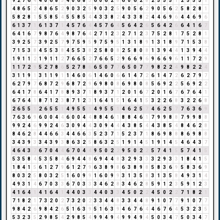
9
2
7
6
4
4
0
6
8
5
4
0
6
8
5
6
0
6
2
8
6
0
6
2
8
2
5
5
5
1
2
5
5
5
1
4
8
6
5
2
4
8
6
5
2
9
0
3
2
5
9
0
3
2
5
9
0
5
6
2
9
0
5
6
2
5
8
2
8
1
5
8
2
8
1
5
5
8
5
4
5
5
8
5
4
4
3
3
8
2
4
3
3
8
2
4
4
6
9
6
4
4
6
9
6
6
1
3
7
1
6
1
3
7
1
4
5
7
6
4
4
5
7
6
4
5
6
4
2
6
5
6
4
2
6
6
4
1
6
7
6
4
1
6
7
9
8
7
6
4
9
8
7
6
4
2
7
1
2
3
2
7
1
2
3
7
5
2
8
1
7
5
2
8
1
3
9
2
5
7
3
9
2
5
7
9
7
5
9
5
9
7
5
9
5
1
3
1
8
9
1
3
1
8
9
7
1
5
3
8
7
1
5
3
8
4
5
5
3
8
4
5
5
3
8
2
5
8
0
8
2
5
8
0
8
1
3
9
4
4
1
3
9
4
4
1
9
1
1
2
1
9
1
1
2
7
6
6
5
2
7
6
6
5
2
9
6
6
9
6
9
6
6
9
6
1
1
7
2
9
1
1
7
2
9
5
2
7
8
6
5
2
7
8
6
6
5
0
7
7
6
5
0
7
7
9
8
2
2
4
9
8
2
2
4
3
1
1
9
1
3
1
1
9
1
1
4
6
0
6
1
4
6
0
6
6
1
4
7
2
6
1
4
7
2
6
2
7
9
7
6
2
7
9
7
6
8
7
2
9
6
8
7
2
9
6
9
8
0
8
6
9
8
0
8
5
6
9
2
2
5
6
9
2
2
6
4
1
7
8
6
4
1
7
8
8
9
3
7
1
8
9
3
7
1
2
0
1
6
7
2
0
1
6
7
6
7
6
4
1
6
7
6
4
1
8
7
1
2
3
8
7
1
2
3
1
6
4
1
5
1
6
4
1
5
3
2
2
6
8
3
2
2
6
8
2
6
5
5
1
2
6
5
5
1
4
9
5
5
1
4
9
5
5
1
4
6
2
5
7
4
6
2
5
7
7
6
3
6
9
7
6
3
6
9
6
0
0
4
4
6
0
0
4
4
8
8
4
6
1
8
8
4
6
1
7
9
9
8
8
7
9
9
8
8
9
9
2
4
6
9
9
2
4
6
3
0
9
4
4
3
0
9
4
4
4
3
8
5
4
4
3
8
5
4
8
4
6
2
8
8
4
6
2
8
4
4
6
6
3
4
4
6
6
3
5
2
3
7
1
5
2
3
7
1
8
6
9
8
8
8
6
9
8
8
3
4
3
9
3
3
4
3
9
3
8
6
3
2
5
8
6
3
2
5
1
9
1
4
5
1
9
1
4
5
4
6
4
3
7
4
6
4
3
7
6
7
0
4
4
6
7
0
4
4
9
5
0
2
2
9
5
0
2
2
5
7
4
1
5
5
7
4
1
5
5
3
5
8
4
5
3
5
8
4
6
9
4
4
8
6
9
4
4
8
3
2
9
3
3
3
2
9
3
3
1
8
4
1
5
1
8
4
1
5
6
1
2
7
9
6
1
2
7
9
6
3
8
9
8
6
3
8
9
8
5
8
3
6
9
5
8
3
6
9
8
0
3
2
5
8
0
3
2
5
1
6
0
9
9
1
6
0
9
9
3
1
3
5
8
3
1
3
5
8
4
9
3
1
4
4
9
3
1
4
6
7
0
3
3
6
7
0
3
3
3
4
6
2
8
3
4
6
2
8
5
9
1
2
3
5
9
1
2
3
4
1
6
4
1
4
1
6
4
1
4
4
0
3
3
4
4
0
3
3
4
5
0
2
2
4
5
0
2
2
7
1
8
2
1
7
1
8
2
1
7
3
2
0
2
7
3
2
0
2
3
3
4
4
8
3
3
4
4
8
9
1
0
7
7
9
1
0
7
7
9
8
4
2
6
9
8
4
2
6
5
1
6
3
9
5
1
6
3
9
4
6
7
6
4
4
6
7
6
4
5
3
2
3
5
5
3
2
3
5
2
9
8
5
4
2
9
8
5
4
9
9
4
9
4
9
9
4
9
4
5
0
3
4
7
5
0
3
4
7