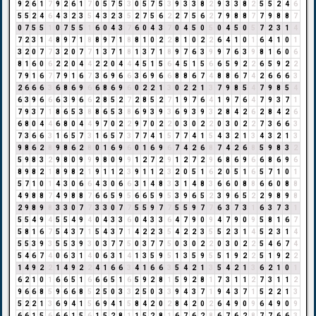
9
2
6
1
7
9
2
6
1
7
0
5
7
5
3
0
5
7
5
3
9
3
3
8
2
9
3
3
8
2
5
5
2
4
6
5
5
2
4
6
4
3
2
3
5
4
3
2
3
5
2
7
5
6
2
2
7
5
6
2
7
9
8
8
7
7
9
8
8
7
0
7
5
5
1
0
7
5
5
1
6
0
4
3
7
6
0
4
3
7
0
4
5
0
5
0
4
5
0
5
7
2
3
1
4
7
2
3
1
4
8
9
7
1
8
8
9
7
1
8
8
1
0
2
2
8
1
0
2
2
6
4
1
0
1
6
4
1
0
1
3
2
0
7
7
3
2
0
7
7
1
3
7
1
8
1
3
7
1
8
9
7
6
3
9
9
7
6
3
9
8
1
6
0
6
8
1
6
0
6
2
2
0
4
4
2
2
0
4
4
4
5
1
5
6
4
5
1
5
6
6
5
9
2
2
6
5
9
2
2
7
9
1
6
7
7
9
1
6
7
3
6
9
6
6
3
6
9
6
6
8
8
6
7
4
8
8
6
7
4
2
6
6
6
3
2
6
6
6
3
6
8
6
9
6
6
8
6
9
6
0
2
2
1
3
0
2
2
1
3
7
9
8
5
4
7
9
8
5
4
6
3
9
6
6
6
3
9
6
6
2
8
5
2
7
2
8
5
2
7
1
9
7
6
4
1
9
7
6
4
7
9
3
7
1
7
9
3
7
1
8
6
5
3
8
8
6
5
3
8
6
9
3
9
3
6
9
3
9
3
2
8
4
2
6
2
8
4
2
6
6
8
0
4
4
6
8
0
4
4
9
7
0
2
2
9
7
0
2
2
0
3
0
2
2
0
3
0
2
2
7
3
6
6
3
7
3
6
6
3
1
6
5
7
3
1
6
5
7
3
7
7
4
1
5
7
7
4
1
5
4
3
2
1
3
4
3
2
1
3
9
8
6
2
8
9
8
6
2
8
0
1
6
9
6
0
1
6
9
6
7
4
2
6
8
7
4
2
6
8
5
9
8
3
2
5
9
8
3
2
9
8
0
9
9
9
8
0
9
9
1
2
7
2
9
1
2
7
2
9
6
8
6
9
6
6
8
6
9
6
8
9
8
2
1
8
9
8
2
1
9
1
1
2
3
9
1
1
2
3
2
0
5
1
6
2
0
5
1
6
5
7
1
0
1
5
7
1
0
1
4
3
0
6
6
4
3
0
6
6
3
1
4
8
3
3
1
4
8
3
6
6
0
8
8
6
6
0
8
8
4
9
8
8
7
4
9
8
8
7
6
6
5
9
5
6
6
5
9
5
3
9
6
5
2
3
9
6
5
2
2
9
8
9
8
2
9
8
9
8
3
3
0
7
7
3
3
0
7
7
5
5
9
7
7
5
5
9
7
7
6
3
7
3
1
6
3
7
3
1
5
5
4
9
4
5
5
4
9
4
0
4
3
3
6
0
4
3
3
6
4
7
9
0
9
4
7
9
0
9
5
8
1
6
7
5
8
1
6
7
5
4
3
7
1
5
4
3
7
1
4
2
2
3
5
4
2
2
3
5
5
2
3
1
4
5
2
3
1
4
5
5
3
9
3
5
5
3
9
3
0
3
7
7
5
0
3
7
7
5
0
3
0
2
2
0
3
0
2
2
5
4
6
7
4
5
4
6
7
4
0
6
3
1
4
0
6
3
1
4
1
3
5
9
5
1
3
5
9
5
5
1
9
2
2
5
1
9
2
2
1
4
9
2
2
1
4
9
2
2
4
1
6
6
3
4
1
6
6
3
5
4
2
1
3
5
4
2
1
3
6
2
1
0
1
6
2
1
0
1
6
6
5
1
6
6
6
5
1
6
5
9
2
8
1
5
9
2
8
1
7
3
1
1
2
7
3
1
1
2
9
6
6
8
5
9
6
6
8
5
2
5
0
3
3
2
5
0
3
3
9
4
3
7
1
9
4
3
7
1
5
2
2
1
3
5
2
2
1
3
6
9
4
1
5
6
9
4
1
5
8
4
2
0
2
8
4
2
0
2
6
4
9
0
9
6
4
9
0
9
6
6
1
5
6
6
6
1
5
6
1
5
2
8
1
1
5
2
8
1
6
7
6
2
8
6
7
6
2
8
7
7
6
6
3