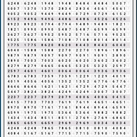
6
2
4
8
3
6
2
4
8
3
1
9
4
8
3
1
9
4
8
3
8
4
8
4
3
8
4
8
4
3
5
0
0
7
7
5
0
0
7
7
1
3
7
0
7
1
3
7
0
7
2
8
3
4
7
2
8
3
4
7
4
5
6
1
7
4
5
6
1
7
9
0
5
2
7
9
0
5
2
7
9
4
4
9
4
9
4
4
9
4
0
7
2
9
2
0
7
2
9
2
6
1
5
2
7
6
1
5
2
7
9
4
9
6
6
9
4
9
6
6
4
4
8
6
5
4
4
8
6
5
4
5
2
6
8
4
5
2
6
8
8
9
2
3
5
8
9
2
3
5
0
7
9
4
4
0
7
9
4
4
9
4
8
9
8
9
4
8
9
8
1
8
2
1
3
1
8
2
1
3
0
9
9
0
9
0
9
9
0
9
5
4
8
7
6
5
4
8
7
6
6
5
9
9
9
6
5
9
9
9
3
6
2
7
9
3
6
2
7
9
5
9
5
2
7
5
9
5
2
7
5
7
1
6
7
5
7
1
6
7
9
5
2
5
7
9
5
2
5
7
1
5
8
6
5
1
5
8
6
5
7
1
0
8
8
7
1
0
8
8
8
0
1
4
5
8
0
1
4
5
1
7
7
5
3
1
7
7
5
3
8
6
2
0
2
8
6
2
0
2
8
4
4
3
7
8
4
4
3
7
6
0
4
0
4
6
0
4
0
4
1
5
8
8
7
1
5
8
8
7
2
2
7
0
7
2
2
7
0
7
1
8
9
6
6
1
8
9
6
6
9
8
7
9
7
9
8
7
9
7
9
0
9
7
7
9
0
9
7
7
9
0
9
1
1
9
0
9
1
1
3
8
9
0
9
3
8
9
0
9
7
0
0
3
3
7
0
0
3
3
6
0
2
0
2
6
0
2
0
2
3
6
0
2
2
3
6
0
2
2
8
2
7
9
7
8
2
7
9
7
0
6
6
5
2
0
6
6
5
2
5
3
2
5
7
5
3
2
5
7
2
5
9
7
7
2
5
9
7
7
4
6
0
1
1
4
6
0
1
1
0
0
6
4
1
0
0
6
4
1
3
9
3
6
9
3
9
3
6
9
6
7
8
3
2
6
7
8
3
2
7
3
5
9
5
7
3
5
9
5
1
2
2
9
2
1
2
2
9
2
4
0
1
9
1
4
0
1
9
1
4
0
5
6
2
4
0
5
6
2
1
3
5
2
7
1
3
5
2
7
6
7
7
6
4
6
7
7
6
4
8
6
4
6
1
8
6
4
6
1
1
6
2
1
3
1
6
2
1
3
4
7
2
9
2
4
7
2
9
2
5
4
4
7
2
5
4
4
7
2
3
8
2
4
6
3
8
2
4
6
4
2
4
9
4
4
2
4
9
4
3
0
0
7
7
3
0
0
7
7
2
2
3
7
1
2
2
3
7
1
2
0
7
9
7
2
0
7
9
7
4
0
0
6
6
4
0
0
6
6
0
4
1
5
6
0
4
1
5
6
7
7
0
3
3
7
7
0
3
3
7
6
1
9
1
7
6
1
9
1
4
6
5
1
6
4
6
5
1
6
8
9
7
0
7
8
9
7
0
7
7
1
6
1
7
7
1
6
1
7
8
9
4
4
8
8
9
4
4
8
6
5
9
9
9
6
5
9
9
9
1
9
7
5
3
1
9
7
5
3
5
3
6
4
1
5
3
6
4
1
9
8
8
2
1
9
8
8
2
1
1
4
3
4
7
1
4
3
4
7
8
5
1
1
2
8
5
1
1
2
2
7
6
9
6
2
7
6
9
6
6
8
6
5
2
6
8
6
5
2
6
6
5
9
5
6
6
5
9
5
2
9
6
9
6
2
9
6
9
6
0
0
3
4
7
0
0
3
4
7
4
2
4
8
3
4
2
4
8
3
7
8
6
5
2
7
8
6
5
2
0
8
1
0
1
0
8
1
0
1
4
0
8
4
3
4
0
8
4
3
5
1
6
7
4
5
1
6
7
4
7
7
1
5
6
7
7
1
5
6
7
5
9
0
9
7
5
9
0
9