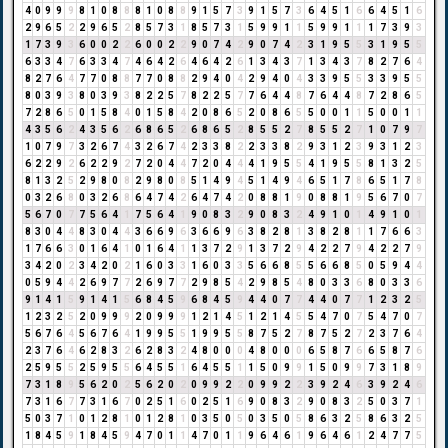
4
0
9
9
9
8
1
0
8
8
8
1
0
8
8
9
1
5
7
3
9
1
5
7
3
6
4
5
1
6
6
4
5
1
6
2
9
6
5
2
2
9
6
5
2
8
5
7
3
1
8
5
7
3
1
5
9
9
1
1
5
9
9
1
1
1
7
3
9
3
1
7
3
9
3
6
0
0
2
2
6
0
0
2
2
9
0
7
4
2
9
0
7
4
2
3
1
9
5
5
3
1
9
5
5
6
3
3
4
7
6
3
3
4
7
4
6
4
2
6
4
6
4
2
6
1
3
4
3
7
1
3
4
3
7
8
2
7
6
4
8
2
7
6
4
7
7
0
8
8
7
7
0
8
8
2
9
4
0
4
2
9
4
0
4
3
3
9
5
5
3
3
9
5
5
8
0
3
9
3
8
0
3
9
3
8
2
2
5
7
8
2
2
5
7
7
6
4
4
8
7
6
4
4
8
7
2
8
6
5
7
2
8
6
5
0
1
5
8
4
0
1
5
8
4
2
0
8
6
5
2
0
8
6
5
5
0
0
1
1
5
0
0
1
1
4
3
5
6
2
4
3
5
6
2
6
8
6
5
2
6
8
6
5
2
8
5
5
2
7
8
5
5
2
7
1
0
7
9
7
1
0
7
9
7
3
2
6
7
4
3
2
6
7
4
2
3
3
8
2
2
3
3
8
2
9
3
1
2
3
9
3
1
2
3
6
2
2
9
2
6
2
2
9
2
7
2
0
4
4
7
2
0
4
4
4
1
9
5
5
4
1
9
5
5
8
1
3
2
5
8
1
3
2
5
2
9
8
0
8
2
9
8
0
8
5
1
4
9
4
5
1
4
9
4
6
5
1
7
8
6
5
1
7
8
0
3
2
6
8
0
3
2
6
8
6
4
7
4
2
6
4
7
4
2
0
8
8
1
9
0
8
8
1
9
5
6
7
0
7
5
6
7
0
7
7
5
6
4
1
7
5
6
4
1
9
0
8
3
2
9
0
8
3
2
4
9
1
0
1
4
9
1
0
1
8
3
0
4
4
8
3
0
4
4
3
6
6
9
6
3
6
6
9
6
3
8
2
8
1
3
8
2
8
1
1
7
6
6
3
1
7
6
6
3
0
1
6
4
1
0
1
6
4
1
1
3
7
2
9
1
3
7
2
9
4
2
2
7
9
4
2
2
7
9
3
4
2
0
2
3
4
2
0
2
1
6
0
3
3
1
6
0
3
3
5
6
6
8
5
5
6
6
8
5
0
5
9
4
4
0
5
9
4
4
2
6
9
7
7
2
6
9
7
7
2
9
8
5
4
2
9
8
5
4
8
0
3
3
6
8
0
3
3
6
9
1
4
1
5
9
1
4
1
5
6
8
4
5
9
6
8
4
5
9
4
4
0
7
7
4
4
0
7
7
1
2
3
2
5
1
2
3
2
5
2
0
9
9
9
2
0
9
9
9
1
2
1
4
5
1
2
1
4
5
5
4
7
0
7
5
4
7
0
7
5
6
7
6
4
5
6
7
6
4
1
9
9
5
5
1
9
9
5
5
8
7
5
2
7
8
7
5
2
7
2
3
7
6
4
2
3
7
6
4
6
2
8
3
2
6
2
8
3
2
4
8
0
0
0
4
8
0
0
0
6
5
8
7
6
6
5
8
7
6
2
5
9
5
5
2
5
9
5
5
6
4
5
5
1
6
4
5
5
1
1
5
0
9
9
1
5
0
9
9
7
3
1
8
9
7
3
1
8
9
5
6
2
0
2
5
6
2
0
2
0
9
9
2
2
0
9
9
2
2
3
9
2
4
6
3
9
2
4
6
7
3
1
6
7
7
3
1
6
7
0
2
5
1
6
0
2
5
1
6
9
0
8
3
2
9
0
8
3
2
5
0
3
7
1
5
0
3
7
1
0
1
2
8
1
0
1
2
8
1
0
3
5
0
5
0
3
5
0
5
8
6
3
2
5
8
6
3
2
5
1
8
4
5
9
1
8
4
5
9
4
7
0
1
1
4
7
0
1
1
9
6
4
6
1
9
6
4
6
1
2
4
7
7
5