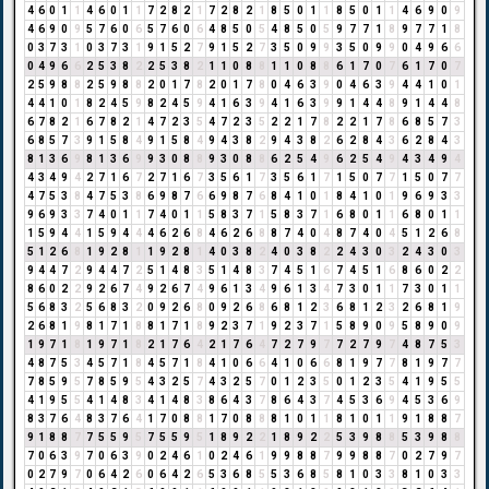
4
6
0
1
1
4
6
0
1
1
7
2
8
2
1
7
2
8
2
1
8
5
0
1
1
8
5
0
1
1
4
6
9
0
9
4
6
9
0
9
5
7
6
0
6
5
7
6
0
6
4
8
5
0
5
4
8
5
0
5
9
7
7
1
8
9
7
7
1
8
0
3
7
3
1
0
3
7
3
1
9
1
5
2
7
9
1
5
2
7
3
5
0
9
9
3
5
0
9
9
0
4
9
6
6
0
4
9
6
6
2
5
3
8
2
2
5
3
8
2
1
1
0
8
8
1
1
0
8
8
6
1
7
0
7
6
1
7
0
7
2
5
9
8
8
2
5
9
8
8
2
0
1
7
8
2
0
1
7
8
0
4
6
3
9
0
4
6
3
9
4
4
1
0
1
4
4
1
0
1
8
2
4
5
9
8
2
4
5
9
4
1
6
3
9
4
1
6
3
9
9
1
4
4
8
9
1
4
4
8
6
7
8
2
1
6
7
8
2
1
4
7
2
3
5
4
7
2
3
5
2
2
1
7
8
2
2
1
7
8
6
8
5
7
3
6
8
5
7
3
9
1
5
8
4
9
1
5
8
4
9
4
3
8
2
9
4
3
8
2
6
2
8
4
3
6
2
8
4
3
8
1
3
6
9
8
1
3
6
9
9
3
0
8
8
9
3
0
8
8
6
2
5
4
9
6
2
5
4
9
4
3
4
9
4
4
3
4
9
4
2
7
1
6
7
2
7
1
6
7
3
5
6
1
7
3
5
6
1
7
1
5
0
7
7
1
5
0
7
7
4
7
5
3
8
4
7
5
3
8
6
9
8
7
6
6
9
8
7
6
8
4
1
0
1
8
4
1
0
1
9
6
9
3
3
9
6
9
3
3
7
4
0
1
1
7
4
0
1
1
5
8
3
7
1
5
8
3
7
1
6
8
0
1
1
6
8
0
1
1
1
5
9
4
4
1
5
9
4
4
4
6
2
6
8
4
6
2
6
8
8
7
4
0
4
8
7
4
0
4
5
1
2
6
8
5
1
2
6
8
1
9
2
8
1
1
9
2
8
1
4
0
3
8
2
4
0
3
8
2
2
4
3
0
3
2
4
3
0
3
9
4
4
7
2
9
4
4
7
2
5
1
4
8
3
5
1
4
8
3
7
4
5
1
6
7
4
5
1
6
8
6
0
2
2
8
6
0
2
2
9
2
6
7
4
9
2
6
7
4
9
6
1
3
4
9
6
1
3
4
7
3
0
1
1
7
3
0
1
1
5
6
8
3
2
5
6
8
3
2
0
9
2
6
8
0
9
2
6
8
6
8
1
2
3
6
8
1
2
3
2
6
8
1
9
2
6
8
1
9
8
1
7
1
8
8
1
7
1
8
9
2
3
7
1
9
2
3
7
1
5
8
9
0
9
5
8
9
0
9
1
9
7
1
8
1
9
7
1
8
2
1
7
6
4
2
1
7
6
4
7
2
7
9
7
7
2
7
9
7
4
8
7
5
3
4
8
7
5
3
4
5
7
1
8
4
5
7
1
8
4
1
0
6
6
4
1
0
6
6
8
1
9
7
7
8
1
9
7
7
7
8
5
9
5
7
8
5
9
5
4
3
2
5
7
4
3
2
5
7
0
1
2
3
5
0
1
2
3
5
4
1
9
5
5
4
1
9
5
5
4
1
4
8
3
4
1
4
8
3
8
6
4
3
7
8
6
4
3
7
4
5
3
6
9
4
5
3
6
9
8
3
7
6
4
8
3
7
6
4
1
7
0
8
8
1
7
0
8
8
8
1
0
1
1
8
1
0
1
1
9
1
8
8
7
9
1
8
8
7
7
5
5
9
5
7
5
5
9
5
1
8
9
2
2
1
8
9
2
2
5
3
9
8
8
5
3
9
8
8
7
0
6
3
9
7
0
6
3
9
0
2
4
6
1
0
2
4
6
1
9
9
8
8
7
9
9
8
8
7
0
2
7
9
7
0
2
7
9
7
0
6
4
2
6
0
6
4
2
6
5
3
6
8
5
5
3
6
8
5
8
1
0
3
3
8
1
0
3
3