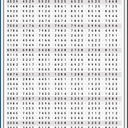
4
5
2
9
2
4
5
2
9
2
5
5
2
5
7
5
5
2
5
7
6
5
2
5
7
6
5
2
5
7
1
4
6
8
5
1
4
6
8
5
4
8
2
6
8
4
8
2
6
8
5
8
6
1
7
5
8
6
1
7
7
1
2
5
7
7
1
2
5
7
9
9
2
0
2
9
9
2
0
2
9
1
2
4
6
9
1
2
4
6
8
5
1
8
9
8
5
1
8
9
8
6
3
9
3
8
6
3
9
3
5
9
9
2
2
5
9
9
2
2
6
3
5
2
7
6
3
5
2
7
9
9
4
6
1
9
9
4
6
1
3
4
7
6
4
3
4
7
6
4
2
6
7
4
2
2
6
7
4
2
1
8
0
5
5
1
8
0
5
5
7
5
5
0
5
7
5
5
0
5
4
1
7
6
4
4
1
7
6
4
7
9
4
6
1
7
9
4
6
1
5
9
9
6
6
5
9
9
6
6
4
7
8
6
5
4
7
8
6
5
7
9
8
3
2
7
9
8
3
2
7
6
8
6
5
7
6
8
6
5
4
9
4
9
4
4
9
4
9
4
7
0
8
4
3
7
0
8
4
3
2
6
0
0
0
2
6
0
0
0
2
7
9
1
1
2
7
9
1
1
4
5
4
4
8
4
5
4
4
8
4
1
6
6
3
4
1
6
6
3
6
6
2
2
4
6
6
2
2
4
1
1
3
8
2
1
1
3
8
2
7
0
4
9
4
7
0
4
9
4
1
0
6
0
6
1
0
6
0
6
1
2
5
3
8
1
2
5
3
8
6
9
8
5
4
6
9
8
5
4
3
4
2
8
1
3
4
2
8
1
2
7
3
8
2
2
7
3
8
2
8
1
1
5
6
8
1
1
5
6
8
9
4
5
9
8
9
4
5
9
9
3
5
8
4
9
3
5
8
4
5
8
3
2
5
5
8
3
2
5
3
2
2
7
9
3
2
2
7
9
8
0
3
1
4
8
0
3
1
4
8
3
4
6
1
8
3
4
6
1
5
5
8
2
1
5
5
8
2
1
9
3
1
7
8
9
3
1
7
8
6
9
2
7
9
6
9
2
7
9
9
9
9
3
3
9
9
9
3
3
4
2
1
1
2
4
2
1
1
2
8
0
6
5
2
8
0
6
5
2
3
4
3
6
9
3
4
3
6
9
5
8
7
6
4
5
8
7
6
4
3
2
1
1
2
3
2
1
1
2
1
2
8
8
7
1
2
8
8
7
0
7
0
5
5
0
7
0
5
5
2
8
8
4
3
2
8
8
4
3
4
4
5
1
6
4
4
5
1
6
2
1
3
5
8
2
1
3
5
8
2
5
4
6
1
2
5
4
6
1
5
5
3
1
4
5
5
3
1
4
3
2
5
1
6
3
2
5
1
6
1
5
2
3
5
1
5
2
3
5
1
4
7
5
3
1
4
7
5
3
7
4
5
1
6
7
4
5
1
6
1
4
2
5
7
1
4
2
5
7
7
4
5
2
7
7
4
5
2
7
7
4
3
3
6
7
4
3
3
6
2
5
1
4
5
2
5
1
4
5
1
0
3
2
5
1
0
3
2
5
3
5
8
7
6
3
5
8
7
6
3
2
5
6
2
3
2
5
6
2
3
2
5
0
5
3
2
5
0
5
0
9
8
4
3
0
9
8
4
3
3
5
9
6
6
3
5
9
6
6
0
9
5
3
8
0
9
5
3
8
2
0
5
3
8
2
0
5
3
8
1
2
5
3
8
1
2
5
3
8
9
9
5
0
5
9
9
5
0
5
6
2
5
0
5
6
2
5
0
5
0
8
4
5
9
0
8
4
5
9
7
4
5
3
8
7
4
5
3
8
0
0
6
5
2
0
0
6
5
2
2
1
1
2
3
2
1
1
2
3
1
2
0
5
5
1
2
0
5
5
4
5
7
5
3
4
5
7
5
3
0
3
4
6
1
0
3
4
6
1
2
3
3
6
9
2
3
3
6
9
9
0
0
6
6
9
0
0
6
6
1
3
3
8
2
1
3
3
8
2
3
2
5
2
7
3
2
5
2
7
2
6
4
3
7
2
6
4
3
7
0
1
1
9
1
0
1
1
9
1
5
4
3
6
9
5
4
3
6
9
8
6
1
0
1