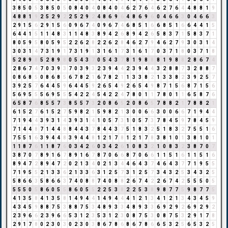
3
8
5
0
5
3
8
5
0
5
0
8
4
0
4
0
8
4
0
4
6
2
7
6
4
6
2
7
6
4
4
8
8
1
9
4
8
8
1
9
2
5
2
9
2
2
5
2
9
2
4
8
6
9
6
4
8
6
9
6
0
4
6
6
3
0
4
6
6
3
2
9
1
5
6
2
9
1
5
6
0
9
6
7
4
0
9
6
7
4
6
8
5
1
6
6
8
5
1
6
6
4
4
1
5
6
4
4
1
5
1
1
4
8
3
1
1
4
8
3
8
9
4
2
6
8
9
4
2
6
5
8
3
7
1
5
8
3
7
1
8
0
5
9
5
8
0
5
9
5
2
2
6
2
8
2
2
6
2
8
4
6
2
7
9
4
6
2
7
9
3
0
3
1
4
3
0
3
1
4
7
3
1
9
1
7
3
1
9
1
3
1
6
1
7
3
1
6
1
7
0
3
7
1
8
0
3
7
1
8
5
2
8
9
8
5
2
8
9
8
0
5
4
3
7
0
5
4
3
7
8
1
9
8
8
8
1
9
8
8
2
8
6
7
4
2
8
6
7
4
7
0
3
9
3
7
0
3
9
3
2
3
9
4
4
2
3
9
4
4
3
2
8
8
7
3
2
8
8
7
0
8
6
8
5
0
8
6
8
5
6
7
8
2
1
6
7
8
2
1
1
3
3
8
2
1
3
3
8
2
3
9
2
5
7
3
9
2
5
7
6
4
4
5
9
6
4
4
5
9
2
6
5
4
9
2
6
5
4
9
8
7
1
5
6
8
7
1
5
6
5
6
9
5
5
5
6
9
5
5
5
4
2
2
4
5
4
2
2
4
7
8
0
1
1
7
8
0
1
1
6
5
8
7
6
6
5
8
7
6
8
5
5
7
3
8
5
5
7
3
2
0
8
6
5
2
0
8
6
5
7
8
8
2
1
7
8
8
2
1
6
1
5
2
7
6
1
5
2
7
5
9
8
2
1
5
9
8
2
1
3
0
0
6
6
3
0
0
6
6
7
1
9
4
4
7
1
9
4
4
3
9
3
1
4
3
9
3
1
4
1
0
5
7
3
1
0
5
7
3
7
8
4
5
9
7
8
4
5
9
7
1
4
4
8
7
1
4
4
8
8
4
4
3
7
8
4
4
3
7
5
1
8
3
2
5
1
8
3
2
7
5
5
1
6
7
5
5
1
6
3
9
4
4
8
3
9
4
4
8
1
2
1
7
8
1
2
1
7
8
3
8
1
0
1
3
8
1
0
1
1
1
8
7
6
1
1
8
7
6
0
3
4
2
6
0
3
4
2
6
1
0
8
3
2
1
0
8
3
2
3
8
7
0
7
3
8
7
0
7
8
9
1
6
7
8
9
1
6
7
8
7
0
6
6
8
7
0
6
6
1
1
5
1
6
1
1
5
1
6
8
9
4
7
2
8
9
4
7
2
0
2
1
3
4
0
2
1
3
4
4
6
4
3
7
4
6
4
3
7
7
1
9
5
5
7
1
9
5
5
2
1
3
3
6
2
1
3
3
6
3
1
2
5
7
3
1
2
5
7
3
4
3
2
5
3
4
3
2
5
5
8
6
6
3
5
8
6
6
3
7
4
0
8
8
7
4
0
8
8
2
6
7
4
2
2
6
7
4
2
5
5
5
0
5
5
5
5
0
5
8
6
0
5
5
8
6
0
5
5
2
2
5
3
8
2
2
5
3
8
9
8
7
7
5
9
8
7
7
5
4
1
3
5
8
4
1
3
5
8
1
4
9
4
4
1
4
9
4
4
4
1
2
1
3
4
1
2
1
3
4
3
4
5
9
4
3
4
5
9
8
8
7
5
3
8
8
7
5
3
4
8
9
3
3
4
8
9
3
3
6
9
2
9
2
6
9
2
9
2
2
3
9
6
6
2
3
9
6
6
5
3
1
2
3
5
3
1
2
3
0
8
7
5
3
0
8
7
5
3
2
9
1
7
8
2
9
1
7
8
0
2
3
0
3
0
2
3
0
3
8
6
7
8
6
8
6
7
8
6
6
5
3
2
5
6
5
3
2
5