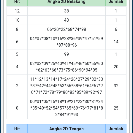
Hit
Angka 2D Belakang
Jumlah
12
38
1
10
43
1
8
06*20*22*68*74*98
6
04*07*08*10*16*28*36*39*47*51*59
6
14
*87*88*96
5
99
1
02*03*09*25*40*41*45*46*50*55*60
4
20
*62*63*66*73*75*86*90*94*95
11*12*13*14*17*24*26*27*29*32*33
2
*37*42*44*48*53*56*58*61*64*67*7
32
0*71*72*78*79*80*83*85*89*92*97
00*01*05*15*18*19*21*23*30*31*34
0
*35*49*52*54*57*65*69*76*77*81*8
25
2*84*91*93
Hit
Angka 2D Tengah
Jumlah