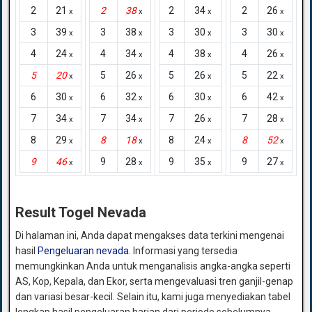
2
21
2
38
2
34
2
26
x
x
x
x
3
39
3
38
3
30
3
30
x
x
x
x
4
24
4
34
4
38
4
26
x
x
x
x
5
20
5
26
5
26
5
22
x
x
x
x
6
30
6
32
6
30
6
42
x
x
x
x
7
34
7
34
7
26
7
28
x
x
x
x
8
29
8
18
8
24
8
52
x
x
x
x
9
46
9
28
9
35
9
27
x
x
x
x
Result Togel Nevada
Di halaman ini, Anda dapat mengakses data terkini mengenai
hasil
Pengeluaran nevada
. Informasi yang tersedia
memungkinkan Anda untuk menganalisis angka-angka seperti
AS, Kop, Kepala, dan Ekor, serta mengevaluasi tren ganjil-genap
dan variasi besar-kecil. Selain itu, kami juga menyediakan tabel