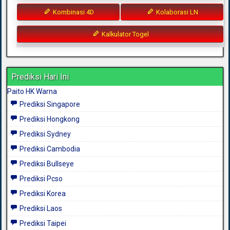
Kombinasi 4D
Kolaborasi LN
Kalkulator Togel
Prediksi Hari Ini
Paito HK Warna
Prediksi Singapore
Prediksi Hongkong
Prediksi Sydney
Prediksi Cambodia
Prediksi Bullseye
Prediksi Pcso
Prediksi Korea
Prediksi Laos
Prediksi Taipei