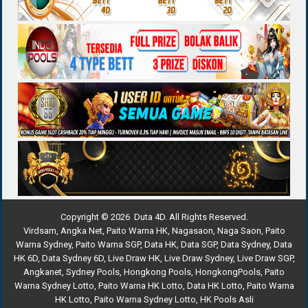
Copyright © 2026 Duta 4D. All Rights Reserved.
Virdsam
,
Angka Net
,
Paito Warna HK
,
Nagasaon
,
Naga Saon
,
Paito
Warna Sydney
,
Paito Warna SGP
,
Data HK
,
Data SGP
,
Data Sydney
,
Data
HK 6D
,
Data Sydney 6D
,
Live Draw HK
,
Live Draw Sydney
,
Live Draw SGP
,
Angkanet
,
Sydney Pools
,
Hongkong Pools
,
HongkongPools
,
Paito
Warna Sydney Lotto
,
Paito Warna HK Lotto
,
Data HK Lotto
,
Paito Warna
HK Lotto
,
Paito Warna Sydney Lotto
,
HK Pools Asli