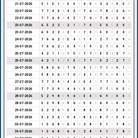
21-07-2026
3
1
5
1
6
5
5
1
4
5
9
2
2
4
9
5
5
22-07-2026
7
7
4
0
4
4
3
7
7
6
4
7
8
6
2
6
8
22-07-2026
7
7
4
0
4
4
3
7
7
6
4
7
8
6
2
6
8
23-07-2026
6
5
2
2
4
2
1
3
7
0
7
5
0
5
2
0
2
23-07-2026
6
5
2
2
4
2
1
3
7
0
7
5
0
5
2
0
2
24-07-2026
7
6
6
2
8
5
4
9
1
9
1
2
7
9
6
9
6
24-07-2026
7
6
6
2
8
5
4
9
1
9
1
2
7
9
6
9
6
25-07-2026
4
2
1
1
2
1
5
6
7
7
5
0
2
2
2
7
9
25-07-2026
4
2
1
1
2
1
5
6
7
7
5
0
2
2
2
7
9
26-07-2026
9
8
5
6
2
7
0
7
4
1
5
7
1
8
9
1
1
26-07-2026
9
8
5
6
2
7
0
7
4
1
5
7
1
8
9
1
1
27-07-2026
7
7
3
9
3
4
4
8
5
5
1
7
7
5
0
5
5
27-07-2026
7
7
3
9
3
4
4
8
5
5
1
7
7
5
0
5
5
28-07-2026
5
2
9
8
8
9
6
6
5
0
5
6
9
6
0
0
0
28-07-2026
5
2
9
8
8
9
6
6
5
0
5
6
9
6
0
0
0
29-07-2026
3
2
3
6
9
3
4
7
8
3
2
8
7
6
3
3
6
29-07-2026
3
2
3
6
9
3
4
7
8
3
2
8
7
6
3
3
6
30-07-2026
1
5
6
8
5
6
0
6
2
8
1
9
1
1
7
8
6
30-07-2026
1
5
6
8
5
6
0
6
2
8
1
9
1
1
7
8
6