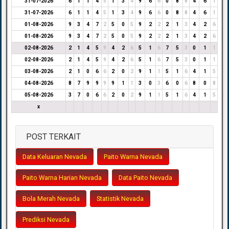
31-07-2026
6
1
1
4
5
1
3
4
9
6
6
0
8
8
4
6
1
31-07-2026
6
1
1
4
5
1
3
4
9
6
6
0
8
8
4
6
1
01-08-2026
9
3
4
7
2
5
0
5
9
2
2
2
1
3
4
2
6
01-08-2026
9
3
4
7
2
5
0
5
9
2
2
2
1
3
4
2
6
02-08-2026
2
1
4
5
9
4
2
6
5
1
6
7
5
3
0
1
1
02-08-2026
2
1
4
5
9
4
2
6
5
1
6
7
5
3
0
1
1
03-08-2026
2
1
0
6
6
2
0
2
9
1
1
5
1
6
4
1
5
04-08-2026
8
7
9
9
9
9
1
1
3
0
3
6
0
6
8
0
8
05-08-2026
3
7
0
6
6
2
0
2
9
1
1
5
1
6
4
1
5
x
POST TERKAIT
Data Keluaran Nevada
Paito Warna Nevada
Paito Warna Harian Nevada
Data Paito Nevada
Bola Merah Nevada
Statistik Nevada
Prediksi Nevada