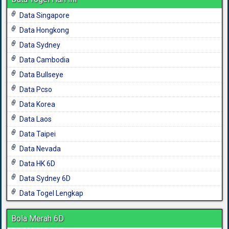
Data Singapore
Data Hongkong
Data Sydney
Data Cambodia
Data Bullseye
Data Pcso
Data Korea
Data Laos
Data Taipei
Data Nevada
Data HK 6D
Data Sydney 6D
Data Togel Lengkap
Bola Merah 6D