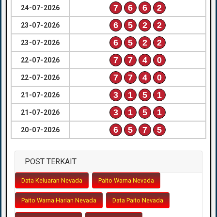
7
6
6
2
24-07-2026
6
5
2
2
23-07-2026
6
5
2
2
23-07-2026
7
7
4
0
22-07-2026
7
7
4
0
22-07-2026
3
1
5
1
21-07-2026
3
1
5
1
21-07-2026
6
5
7
5
20-07-2026
POST TERKAIT
Data Keluaran Nevada
Paito Warna Nevada
Paito Warna Harian Nevada
Data Paito Nevada