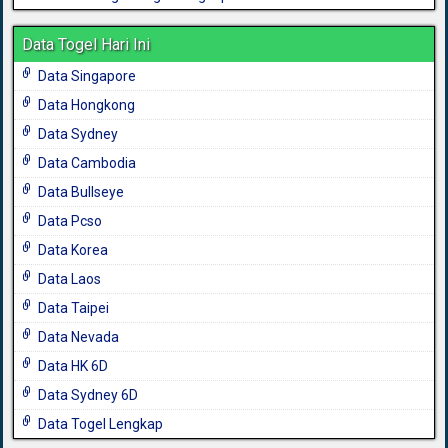
Data Togel Hari Ini
Data Singapore
Data Hongkong
Data Sydney
Data Cambodia
Data Bullseye
Data Pcso
Data Korea
Data Laos
Data Taipei
Data Nevada
Data HK 6D
Data Sydney 6D
Data Togel Lengkap