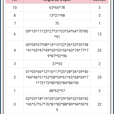
10
63*66*78
3
8
13*21*98
3
7
75
1
09*10*11*23*27*31*53*54*64*70*85
6
12
*91
00*04*07*08*14*15*22*26*33*35*38
4
*41*43*47*49*50*55*56*60*74*77*7
25
9*87*92*96
3
37*93
2
01*05*06*12*16*17*25*28*36*39*40
2
*44*46*51*52*58*59*61*65*68*69*7
29
1*72*73*80*83*84*86*90
1
48*62*97
3
02*03*18*19*20*24*29*30*32*34*42
0
*45*57*67*76*81*82*88*89*94*95*9
22
9