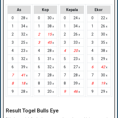
As
Kop
Kepala
Ekor
0
28
0
30
0
24
0
22
x
x
x
x
1
34
1
38
1
34
1
26
x
x
x
x
2
32
2
15
2
26
2
30
x
x
x
x
3
25
3
45
3
33
3
35
x
x
x
x
4
23
4
28
4
20
4
38
x
x
x
x
5
32
5
31
5
23
5
29
x
x
x
x
6
39
6
32
6
27
6
42
x
x
x
x
7
41
7
28
7
28
7
30
x
x
x
x
8
18
8
33
8
39
8
19
x
x
x
x
9
28
9
20
9
46
9
29
x
x
x
x
Result Togel Bulls Eye