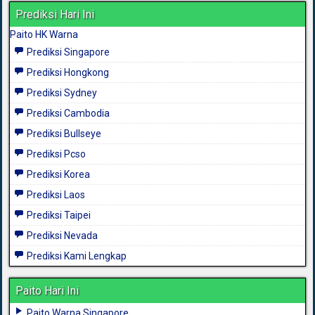
Prediksi Hari Ini
Paito HK Warna
Prediksi Singapore
Prediksi Hongkong
Prediksi Sydney
Prediksi Cambodia
Prediksi Bullseye
Prediksi Pcso
Prediksi Korea
Prediksi Laos
Prediksi Taipei
Prediksi Nevada
Prediksi Kami Lengkap
Paito Hari Ini
Paito Warna Singapore