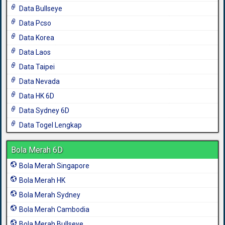
Data Bullseye
Data Pcso
Data Korea
Data Laos
Data Taipei
Data Nevada
Data HK 6D
Data Sydney 6D
Data Togel Lengkap
Bola Merah 6D
Bola Merah Singapore
Bola Merah HK
Bola Merah Sydney
Bola Merah Cambodia
Bola Merah Bullseye