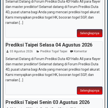
Selamat Datang di Forum Prediksi Duta 4D! Hallo All para flayer
dan master prediktor! Selamat datang di Forum Prediksi Duta
4D, pusat utama bagi Anda yang mencari prediksi togel akurat.
Kami menyajikan prediksi togel HK, bocoran togel SGP, dan
ramalan [...]
Selengkapnya
Prediksi Taipei Selasa 04 Agustus 2026
03 Agustus 2026
Prediksi Togel Taipei
Komentar
Selamat Datang di Forum Prediksi Duta 4D! Hallo All para flayer
dan master prediktor! Selamat datang di Forum Prediksi Duta
4D, pusat utama bagi Anda yang mencari prediksi togel akurat.
Kami menyajikan prediksi togel HK, bocoran togel SGP, dan
ramalan [...]
Selengkapnya
Prediksi Taipei Senin 03 Agustus 2026