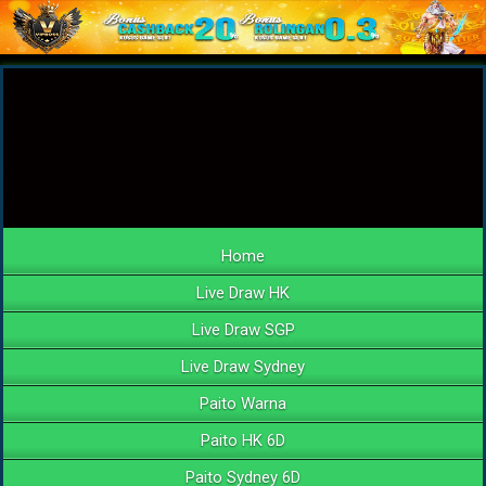
Home
Live Draw HK
Live Draw SGP
Live Draw Sydney
Paito Warna
Paito HK 6D
Paito Sydney 6D