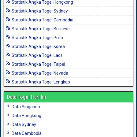
Statistik Angka Togel Hongkong
Statistik Angka Togel Sydney
Statistik Angka Togel Cambodia
Statistik Angka Togel Bullseye
Statistik Angka Togel Pcso
Statistik Angka Togel Korea
Statistik Angka Togel Laos
Statistik Angka Togel Taipei
Statistik Angka Togel Nevada
Statistik Angka Togel Lengkap
Data Togel Hari Ini
Data Singapore
Data Hongkong
Data Sydney
Data Cambodia