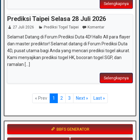
Selengkapnya
Prediksi Taipei Selasa 28 Juli 2026
27 Juli 2026
Prediksi Togel Taipei
Komentar
Selamat Datang di Forum Prediksi Duta 4D! Hallo All para flayer
dan master prediktor! Selamat datang di Forum Prediksi Duta
4D, pusat utama bagi Anda yang mencari prediksi togel akurat.
Kami menyajikan prediksi togel HK, bocoran togel SGP, dan
ramalan [...]
Selengkapnya
« Prev
1
2
3
Next »
Last »
BBFS GENERATOR