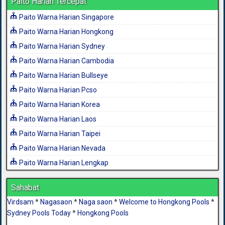
Paito Harian Tercepat
Paito Warna Harian Singapore
Paito Warna Harian Hongkong
Paito Warna Harian Sydney
Paito Warna Harian Cambodia
Paito Warna Harian Bullseye
Paito Warna Harian Pcso
Paito Warna Harian Korea
Paito Warna Harian Laos
Paito Warna Harian Taipei
Paito Warna Harian Nevada
Paito Warna Harian Lengkap
Sahabat
Virdsam
*
Nagasaon
*
Naga saon
*
Welcome to Hongkong Pools
*
Sydney Pools Today
*
Hongkong Pools