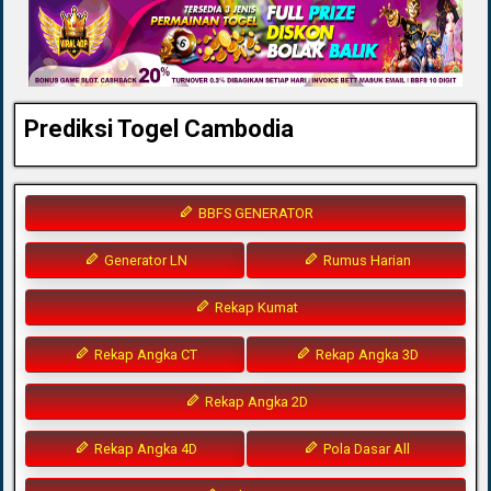
Prediksi Togel Cambodia
BBFS GENERATOR
Generator LN
Rumus Harian
Rekap Kumat
Rekap Angka CT
Rekap Angka 3D
Rekap Angka 2D
Rekap Angka 4D
Pola Dasar All