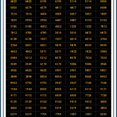
6823
6823
6195
6195
5114
5114
0050
0050
6579
6579
4817
4817
0698
0698
7316
7316
4459
4459
3057
3057
1839
1839
3994
3994
4487
4487
5192
5192
3185
3185
4652
4652
1223
1223
7812
7812
4785
4785
3010
3010
6873
6873
6128
6128
1507
1507
6014
6014
2764
2764
6951
6951
9875
9875
8599
8599
4002
4002
5071
5071
1822
1822
3984
3984
5312
5312
8075
8075
7334
7334
3049
3049
6173
6173
9386
9386
2965
2965
6623
6623
3901
3901
5851
5851
2898
2898
8054
8054
8660
8660
8902
8902
9793
9793
3947
3947
7160
7160
1944
1944
8303
8303
6113
6113
9171
9171
9713
9713
6930
6930
7720
7720
0129
0129
0162
0162
9412
9412
4650
4650
3100
3100
9219
9219
2854
2854
0219
0219
7759
7759
1387
1387
0390