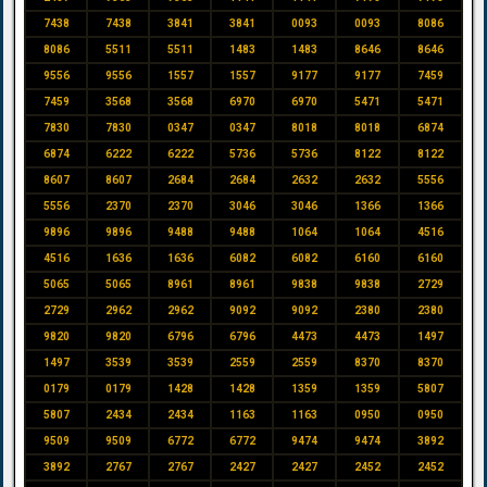
7438
7438
3841
3841
0093
0093
8086
8086
5511
5511
1483
1483
8646
8646
9556
9556
1557
1557
9177
9177
7459
7459
3568
3568
6970
6970
5471
5471
7830
7830
0347
0347
8018
8018
6874
6874
6222
6222
5736
5736
8122
8122
8607
8607
2684
2684
2632
2632
5556
5556
2370
2370
3046
3046
1366
1366
9896
9896
9488
9488
1064
1064
4516
4516
1636
1636
6082
6082
6160
6160
5065
5065
8961
8961
9838
9838
2729
2729
2962
2962
9092
9092
2380
2380
9820
9820
6796
6796
4473
4473
1497
1497
3539
3539
2559
2559
8370
8370
0179
0179
1428
1428
1359
1359
5807
5807
2434
2434
1163
1163
0950
0950
9509
9509
6772
6772
9474
9474
3892
3892
2767
2767
2427
2427
2452
2452