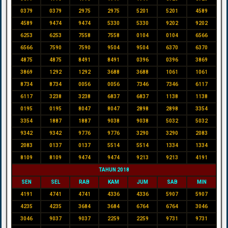
0379
0379
2975
2975
5201
5201
4589
4589
9474
9474
5330
5330
9202
9202
6253
6253
7558
7558
0104
0104
6566
6566
7590
7590
9504
9504
6370
6370
4875
4875
8491
8491
0396
0396
3869
3869
1292
1292
3688
3688
1061
1061
8734
8734
0056
0056
7346
7346
6117
6117
3238
3238
6837
6837
1138
1138
0195
0195
8047
8047
2898
2898
3354
3354
1887
1887
9038
9038
5032
5032
9342
9342
9776
9776
3290
3290
2083
2083
0137
0137
5514
5514
1334
1334
8109
8109
9474
9474
9213
9213
4191
TAHUN 2018
SEN
SEL
RAB
KAM
JUM
SAB
MIN
4191
4741
4741
4336
4336
5907
5907
4235
4235
3684
3684
6764
6764
3046
3046
9037
9037
2259
2259
9731
9731