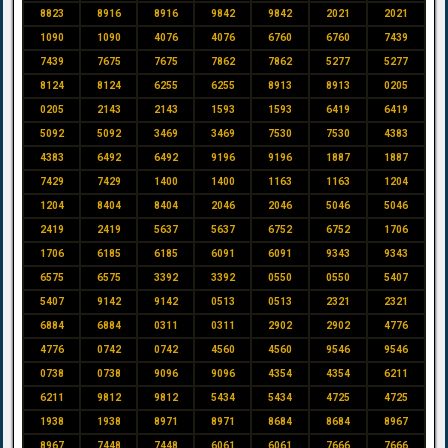
8823
8916
8916
9842
9842
2021
2021
1090
1090
4076
4076
6760
6760
7439
7439
7675
7675
7862
7862
5277
5277
8124
8124
6255
6255
8913
8913
0205
0205
2143
2143
1593
1593
6419
6419
5092
5092
3469
3469
7530
7530
4383
4383
6492
6492
9196
9196
1887
1887
7429
7429
1400
1400
1163
1163
1204
1204
8404
8404
2046
2046
5046
5046
2419
2419
5637
5637
6752
6752
1706
1706
6185
6185
6091
6091
9343
9343
6575
6575
3392
3392
0550
0550
5407
5407
9142
9142
0513
0513
2321
2321
6884
6884
0311
0311
2902
2902
4776
4776
0742
0742
4560
4560
9546
9546
0738
0738
9096
9096
4354
4354
6211
6211
9812
9812
5434
5434
4725
4725
1938
1938
8971
8971
8684
8684
8967
8967
7448
7448
6061
6061
7666
7666