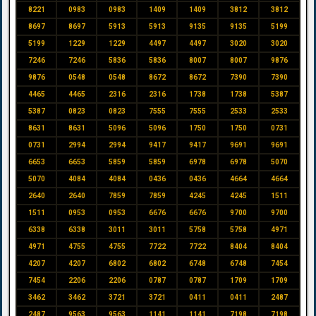
8221
0983
0983
1409
1409
3812
3812
8697
8697
5913
5913
9135
9135
5199
5199
1229
1229
4497
4497
3020
3020
7246
7246
5836
5836
8007
8007
9876
9876
0548
0548
8672
8672
7390
7390
4465
4465
2316
2316
1738
1738
5387
5387
0823
0823
7555
7555
2533
2533
8631
8631
5096
5096
1750
1750
0731
0731
2994
2994
9417
9417
9691
9691
6653
6653
5859
5859
6978
6978
5070
5070
4084
4084
0436
0436
4664
4664
2640
2640
7859
7859
4245
4245
1511
1511
0953
0953
6676
6676
9700
9700
6338
6338
3011
3011
5758
5758
4971
4971
4755
4755
7722
7722
8404
8404
4207
4207
6802
6802
6748
6748
7454
7454
2206
2206
0787
0787
1709
1709
3462
3462
3721
3721
0411
0411
2487
2487
9563
9563
1141
1141
7198
7198