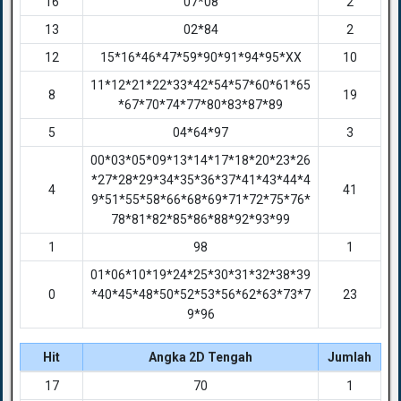
16
07*08
2
13
02*84
2
12
15*16*46*47*59*90*91*94*95*XX
10
11*12*21*22*33*42*54*57*60*61*65
8
19
*67*70*74*77*80*83*87*89
5
04*64*97
3
00*03*05*09*13*14*17*18*20*23*26
*27*28*29*34*35*36*37*41*43*44*4
4
41
9*51*55*58*66*68*69*71*72*75*76*
78*81*82*85*86*88*92*93*99
1
98
1
01*06*10*19*24*25*30*31*32*38*39
0
*40*45*48*50*52*53*56*62*63*73*7
23
9*96
Hit
Angka 2D Tengah
Jumlah
17
70
1