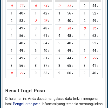
0
77
0
64
0
66
0
44
x
x
x
x
1
40
1
42
1
56
1
52
x
x
x
x
2
53
2
28
2
40
2
49
x
x
x
x
3
49
3
48
3
24
3
36
x
x
x
x
4
56
4
61
4
48
4
63
x
x
x
x
5
40
5
64
5
40
5
52
x
x
x
x
6
49
6
40
6
49
6
44
x
x
x
x
7
49
7
61
7
44
7
77
x
x
x
x
8
56
8
37
8
65
8
41
x
x
x
x
9
29
9
53
9
66
9
40
x
x
x
x
Result Togel Pcso
Di halaman ini, Anda dapat mengakses data terkini mengenai
hasil
Pengeluaran pcso
. Informasi yang tersedia memungkinkan